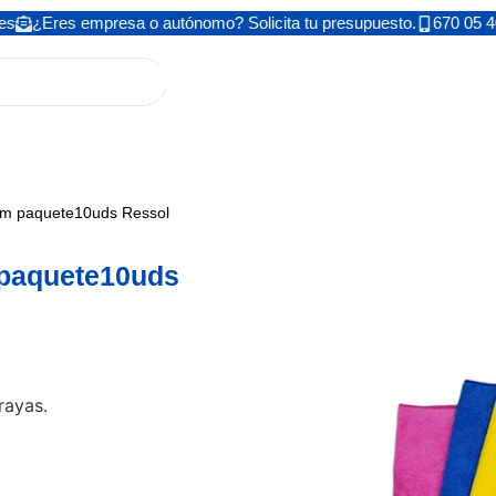
es
¿Eres empresa o autónomo? Solicita tu presupuesto.
670 05 4
cm paquete10uds Ressol
 paquete10uds
rayas.