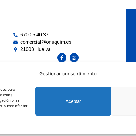
670 05 40 37
comercial@onuquim.es
21003 Huelva
Gestionar consentimiento
kies para
Aviso Legal
Política Cookies
Política devoluciones y reembolsos
de estas
© 2026 Onuquim SL
Onutactil Soluciones Tecnológicas & Marketing Digital
gación o las
Aceptar
to, puede afectar
ationEU