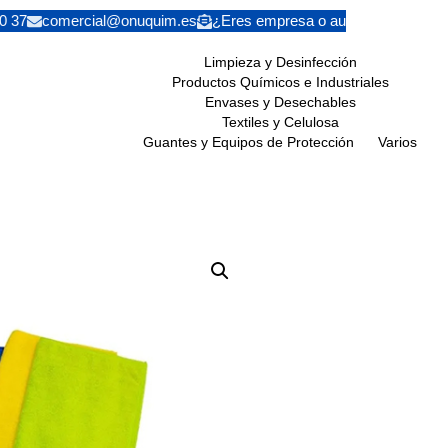
0 37
comercial@onuquim.es
¿Eres empresa o autónomo? Solicita
Limpieza y Desinfección
Productos Químicos e Industriales
Envases y Desechables
Textiles y Celulosa
Guantes y Equipos de Protección
Varios