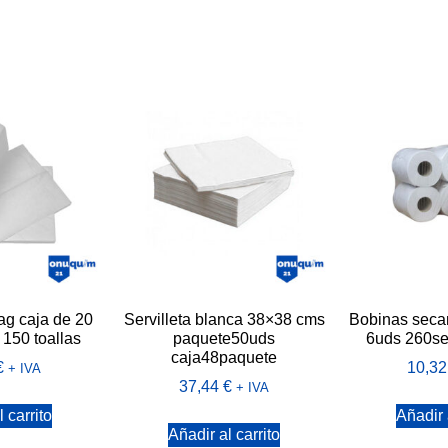
zag caja de 20
Servilleta blanca 38×38 cms
Bobinas seca
150 toallas
paquete50uds
6uds 260se
caja48paquete
€
10,3
+ IVA
37,44
€
+ IVA
 carrito
Añadir 
Añadir al carrito