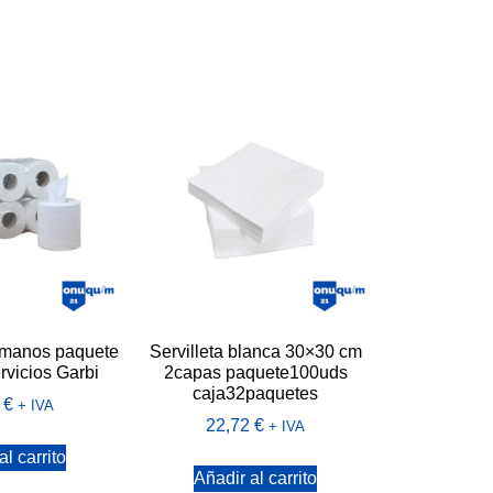
manos paquete
Servilleta blanca 30×30 cm
rvicios Garbi
2capas paquete100uds
caja32paquetes
2
€
+ IVA
22,72
€
+ IVA
al carrito
Añadir al carrito