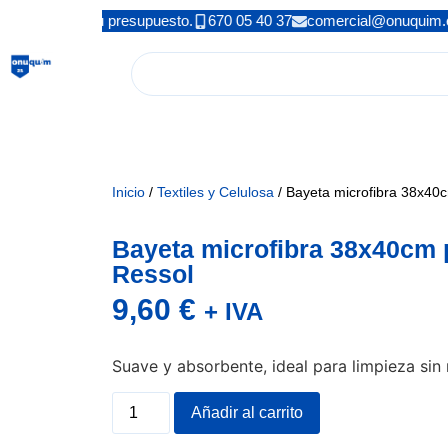
mo? Solicita tu presupuesto.
670 05 40 37
comercial@onuquim.
Inicio
/
Textiles y Celulosa
/ Bayeta microfibra 38x40
Bayeta microfibra 38x40cm
Ressol
9,60
€
+ IVA
Suave y absorbente, ideal para limpieza sin 
Añadir al carrito