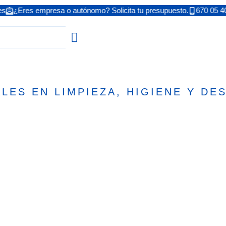
es
¿Eres empresa o autónomo? Solicita tu presupuesto.
670 05 4
ES EN LIMPIEZA, HIGIENE Y DE