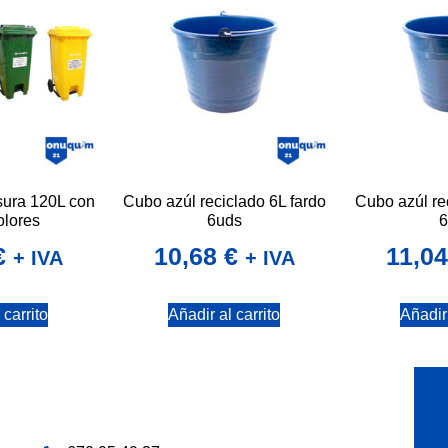
ura 120L con
Cubo azúl reciclado 6L fardo
Cubo azúl re
olores
6uds
6
€
10,68
€
11,0
+ IVA
+ IVA
 carrito
Añadir al carrito
Añadir 