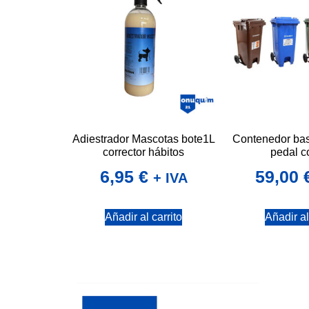
Adiestrador Mascotas bote1L
Contenedor bas
corrector hábitos
pedal c
6,95
€
59,00
+ IVA
Añadir al carrito
Añadir al