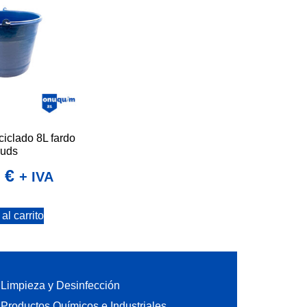
ciclado 8L fardo
uds
4
€
+ IVA
al carrito
Limpieza y Desinfección
Productos Químicos e Industriales