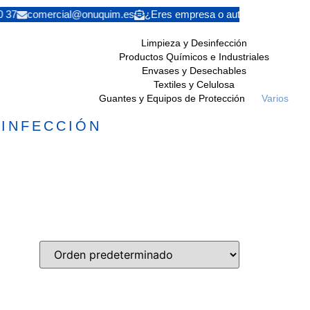
0 37
comercial@onuquim.es
¿Eres empresa o autónomo? Solicita
Limpieza y Desinfección
Productos Químicos e Industriales
Envases y Desechables
Textiles y Celulosa
Guantes y Equipos de Protección
Varios
SINFECCIÓN