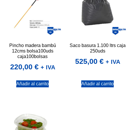
Pincho madera bambú
Saco basura 1.100 ltrs caja
12cms bolsa100uds
250uds
caja100bolsas
525,00
€
+ IVA
220,00
€
+ IVA
Añadir al carrito
Añadir al carrito