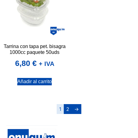
Tarrina con tapa pet. bisagra
1000cc paquete 50uds
6,80
€
+ IVA
Añadir al carrito
1
2
→