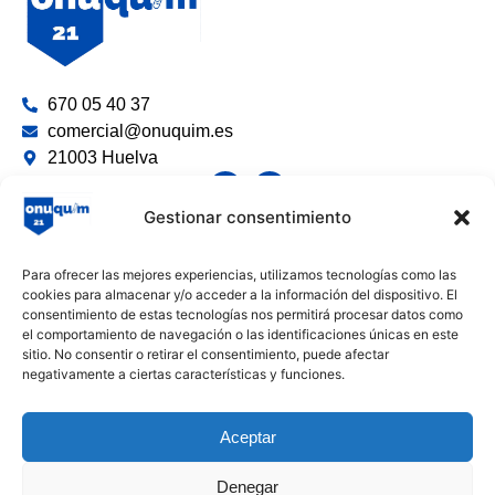
670 05 40 37
comercial@onuquim.es
21003 Huelva
Gestionar consentimiento
Limpieza y Desinfección
Para ofrecer las mejores experiencias, utilizamos tecnologías como las
Productos Químicos e Industriales
cookies para almacenar y/o acceder a la información del dispositivo. El
consentimiento de estas tecnologías nos permitirá procesar datos como
Envases y Desechables
el comportamiento de navegación o las identificaciones únicas en este
sitio. No consentir o retirar el consentimiento, puede afectar
Textiles y Celulosa
negativamente a ciertas características y funciones.
Guantes y Equipos de Protección
Varios
Aceptar
Denegar
Aviso Legal
Política Cookies
Política devoluciones y reembolsos