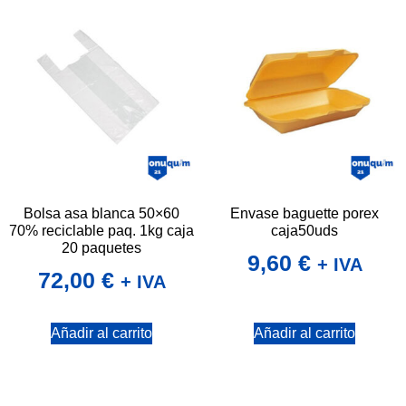
Bolsa asa blanca 50×60
Envase baguette porex
70% reciclable paq. 1kg caja
caja50uds
20 paquetes
9,60
€
+ IVA
72,00
€
+ IVA
Añadir al carrito
Añadir al carrito