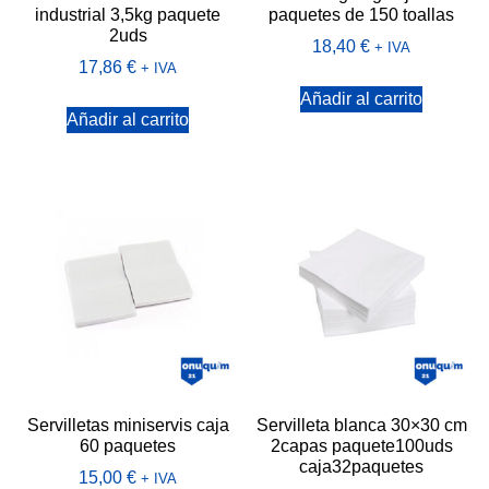
industrial 3,5kg paquete
paquetes de 150 toallas
2uds
18,40
€
+ IVA
17,86
€
+ IVA
Añadir al carrito
Añadir al carrito
Servilletas miniservis caja
Servilleta blanca 30×30 cm
60 paquetes
2capas paquete100uds
caja32paquetes
15,00
€
+ IVA