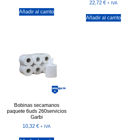
22,72
€
+ IVA
Añadir al carrito
Añadir al carrito
Bobinas secamanos
paquete 6uds 260servicios
Garbi
10,32
€
+ IVA