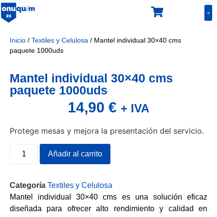
L
Pr
E
T
Gu
Inicio
/
Textiles y Celulosa
/ Mantel individual 30×40 cms
paquete 1000uds
Mantel individual 30×40 cms
paquete 1000uds
14,90
€
+ IVA
Protege mesas y mejora la presentación del servicio.
Añadir al carrito
Categoría
Textiles y Celulosa
Mantel individual 30×40 cms es una solución eficaz
diseñada para ofrecer alto rendimiento y calidad en