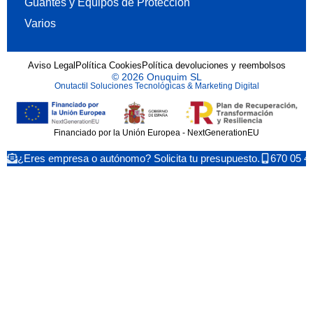
Guantes y Equipos de Protección
Varios
Aviso Legal
Política Cookies
Política devoluciones y reembolsos
© 2026 Onuquim SL
Onutactil Soluciones Tecnológicas & Marketing Digital
Financiado por la Unión Europea - NextGenerationEU
¿Eres empresa o autónomo? Solicita tu presupuesto.
670 05 4