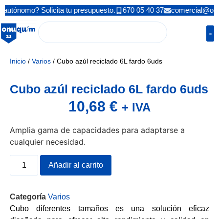
autónomo? Solicita tu presupuesto.
670 05 40 37
comercial@on
Inicio
/
Varios
/ Cubo azúl reciclado 6L fardo 6uds
Cubo azúl reciclado 6L fardo 6uds
10,68
€
+ IVA
Amplia gama de capacidades para adaptarse a
cualquier necesidad.
Añadir al carrito
Categoría
Varios
Cubo diferentes tamaños es una solución eficaz