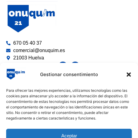
670 05 40 37
comercial@onuquim.es
21003 Huelva
Gestionar consentimiento
Limpieza y Desinfección
Para ofrecer las mejores experiencias, utilizamos tecnologías como las
Productos Químicos e Industriales
cookies para almacenar y/o acceder a la información del dispositivo. El
consentimiento de estas tecnologías nos permitirá procesar datos como
Envases y Desechables
el comportamiento de navegación o las identificaciones únicas en este
sitio. No consentir o retirar el consentimiento, puede afectar
Textiles y Celulosa
negativamente a ciertas características y funciones.
Guantes y Equipos de Protección
Varios
Aceptar