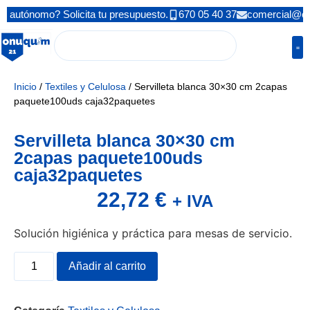
 autónomo? Solicita tu presupuesto.
670 05 40 37
comercial@o
Inicio
/
Textiles y Celulosa
/ Servilleta blanca 30×30 cm 2capas
paquete100uds caja32paquetes
Servilleta blanca 30×30 cm
2capas paquete100uds
caja32paquetes
22,72
€
+ IVA
Solución higiénica y práctica para mesas de servicio.
Añadir al carrito