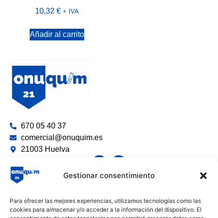
10,32
€
+ IVA
Añadir al carrito
670 05 40 37
comercial@onuquim.es
21003 Huelva
Gestionar consentimiento
Limpieza y Desinfección
Para ofrecer las mejores experiencias, utilizamos tecnologías como las
Productos Químicos e Industriales
cookies para almacenar y/o acceder a la información del dispositivo. El