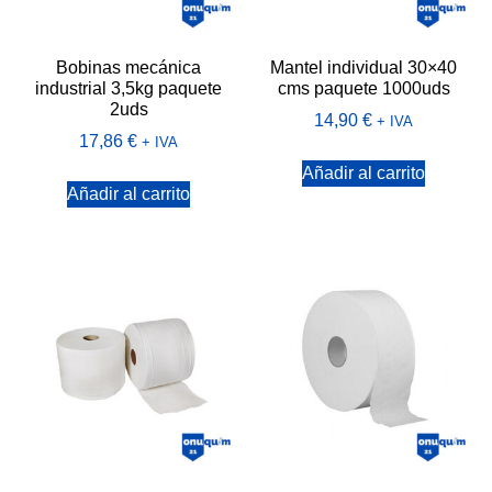
Bobinas mecánica
Mantel individual 30×40
industrial 3,5kg paquete
cms paquete 1000uds
2uds
14,90
€
+ IVA
17,86
€
+ IVA
Añadir al carrito
Añadir al carrito