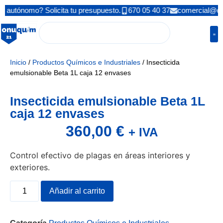
 autónomo? Solicita tu presupuesto.
670 05 40 37
comercial@on
Inicio
/
Productos Químicos e Industriales
/ Insecticida
emulsionable Beta 1L caja 12 envases
Insecticida emulsionable Beta 1L
caja 12 envases
360,00
€
+ IVA
Control efectivo de plagas en áreas interiores y
exteriores.
Añadir al carrito