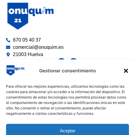
670 05 40 37
comercial@onuquim.es
21003 Huelva
Gestionar consentimiento
Limpieza y Desinfección
Para ofrecer las mejores experiencias, utilizamos tecnologías como las
Productos Químicos e Industriales
cookies para almacenar y/o acceder a la información del dispositivo. El
consentimiento de estas tecnologías nos permitirá procesar datos como
Envases y Desechables
el comportamiento de navegación o las identificaciones únicas en este
sitio. No consentir o retirar el consentimiento, puede afectar
Textiles y Celulosa
negativamente a ciertas características y funciones.
Guantes y Equipos de Protección
Varios
Aceptar