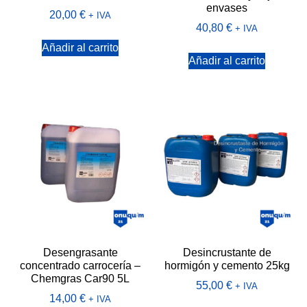
envases
20,00
€
+ IVA
40,80
€
+ IVA
Añadir al carrito
Añadir al carrito
Desengrasante
Desincrustante de
concentrado carrocería –
hormigón y cemento 25kg
Chemgras Car90 5L
55,00
€
+ IVA
14,00
€
+ IVA