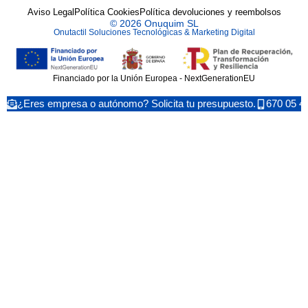
Aviso Legal
Política Cookies
Política devoluciones y reembolsos
© 2026 Onuquim SL
Onutactil Soluciones Tecnológicas & Marketing Digital
Financiado por la Unión Europea - NextGenerationEU
¿Eres empresa o autónomo? Solicita tu presupuesto.
670 05 4