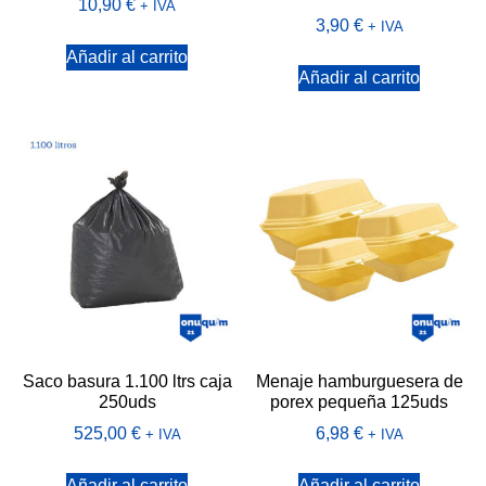
10,90
€
+ IVA
3,90
€
+ IVA
Añadir al carrito
Añadir al carrito
Saco basura 1.100 ltrs caja
Menaje hamburguesera de
250uds
porex pequeña 125uds
525,00
€
6,98
€
+ IVA
+ IVA
Añadir al carrito
Añadir al carrito