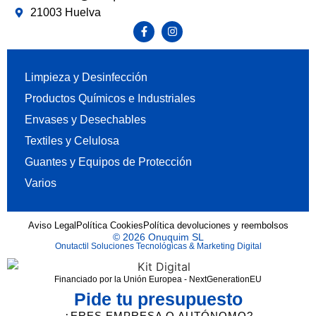
21003 Huelva
Limpieza y Desinfección
Productos Químicos e Industriales
Envases y Desechables
Textiles y Celulosa
Guantes y Equipos de Protección
Varios
Aviso Legal
Política Cookies
Política devoluciones y reembolsos
© 2026 Onuquim SL
Onutactil Soluciones Tecnológicas & Marketing Digital
Financiado por la Unión Europea - NextGenerationEU
Pide tu presupuesto
¿ERES EMPRESA O AUTÓNOMO?